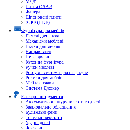
МДФ
Плита OSB-3
Фанера
Шпоновані плити
ХДФ (HDF)
Фурнітура для меблів
Ламелі для ліжка
Механізми меблеві
Ніжки для меблів
Направляючі
Петлі дверні
Кухонна фурнітура
Ручки меблеві
Розсувні системи для шаф купе
Ролики для меблів
Меблеві гачки
Система Джокер
Електро інструменти
Аккумуляторні шуруповерти та дрелі
Зварювальне обладнання
Будівельні фени
Точильні верстати
Ударні дрелі
Фрезери