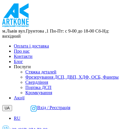
м.Львів
вул.Грунтова ,1
Пн-Пт: с 9-00 до 18-00
Сб-Нд:
вихідний
Оплата і доставка
Про нас
Контакти
Блог
Послуги
Cтяжка деталей
Фрезерування ДСП, ДВП, ХДФ, ОСБ, Фанеры
Свердління
Порізка ДСП
Кромкування
Акції
Вхід / Реєстрація
UA
RU