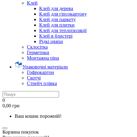
Клей
Клей для дерева
Клей для гіпсокартону
Клей для паркету
Клей для плитки
Клей для теплоізоляції
Клей в блистері
Рідкі цвяхи
Склосітка
Герметики
Монтажна піна
Упаковочні матеріали
Гофрокартон
Скотчі
Стрейч плівка
0
0,00 грн
Ваш кошик порожній!
Корзина покупок