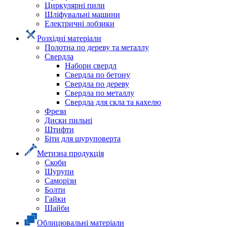
Циркулярні пили
Шліфувальні машини
Електричні лобзики
Розхідні матеріали
Полотна по дереву та металлу
Свердла
Набори свердл
Свердла по бетону
Свердла по дереву
Свердла по металлу
Свердла для скла та кахелю
Фрези
Диски пильні
Штифти
Біти для шуруповерта
Метизна продукція
Скоби
Шурупи
Саморізи
Болти
Гайки
Шайби
Облицювальні матеріали