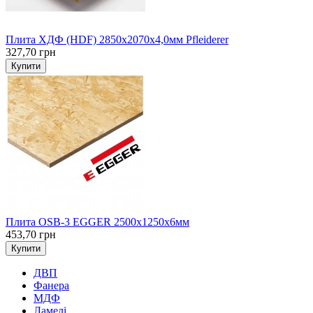
Плита ХДФ (HDF) 2850х2070х4,0мм Pfleiderer
327,70 грн
Купити
Плита OSB-3 EGGER 2500х1250х6мм
453,70 грн
Купити
ДВП
Фанера
МДФ
Ламелі