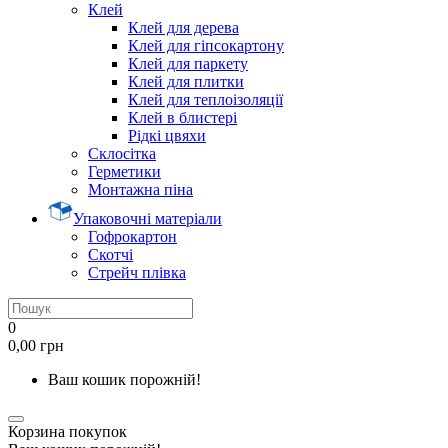
Клей
Клей для дерева
Клей для гіпсокартону
Клей для паркету
Клей для плитки
Клей для теплоізоляції
Клей в блистері
Рідкі цвяхи
Склосітка
Герметики
Монтажна піна
Упаковочні матеріали
Гофрокартон
Скотчі
Стрейч плівка
0
0,00 грн
Ваш кошик порожній!
Корзина покупок