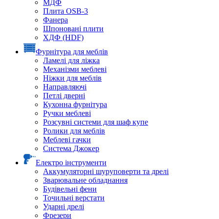
МДФ
Плита OSB-3
Фанера
Шпоновані плити
ХДФ (HDF)
Фурнітура для меблів
Ламелі для ліжка
Механізми меблеві
Ніжки для меблів
Направляючі
Петлі дверні
Кухонна фурнітура
Ручки меблеві
Розсувні системи для шаф купе
Ролики для меблів
Меблеві гачки
Система Джокер
Електро інструменти
Аккумуляторні шуруповерти та дрелі
Зварювальне обладнання
Будівельні фени
Точильні верстати
Ударні дрелі
Фрезери