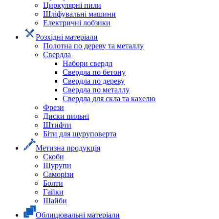
Циркулярні пили
Шліфувальні машини
Електричні лобзики
Розхідні матеріали
Полотна по дереву та металлу
Свердла
Набори свердл
Свердла по бетону
Свердла по дереву
Свердла по металлу
Свердла для скла та кахелю
Фрези
Диски пильні
Штифти
Біти для шуруповерта
Метизна продукція
Скоби
Шурупи
Саморізи
Болти
Гайки
Шайби
Облицювальні матеріали