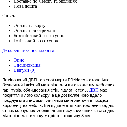
Доставка по Львову та околицях
Нова пошта
Оплата
Оплата на карту
Оплата при отриманні
Безготівковий розрахунок
Готівковий розрахунок
Детальніше за посиланням
Опис
Специфікація
Відгуки (0)
Ламінований ДВП торгової марки Pfleiderer - екологічно 
безпечний і якісний матеріал для виготовлення меблевих 
ДВП
гарнітурів, облицювання стін, підлог і стель. 
 має 
покриття білого кольору, а це дозволяє його вдало 
поєднувати з іншими плитними матеріалами в процесі 
виробництва меблів. Він підійде для виготовлення задніх 
стінок корпусних меблів, днищ висувних ящиків і стендів. 
Матеріал має високу міцність і товщину 3 мм.