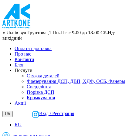
м.Львів
вул.Грунтова ,1
Пн-Пт: с 9-00 до 18-00
Сб-Нд:
вихідний
Оплата і доставка
Про нас
Контакти
Блог
Послуги
Cтяжка деталей
Фрезерування ДСП, ДВП, ХДФ, ОСБ, Фанеры
Свердління
Порізка ДСП
Кромкування
Акції
Вхід / Реєстрація
UA
RU