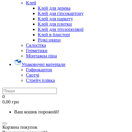
Клей
Клей для дерева
Клей для гіпсокартону
Клей для паркету
Клей для плитки
Клей для теплоізоляції
Клей в блистері
Рідкі цвяхи
Склосітка
Герметики
Монтажна піна
Упаковочні матеріали
Гофрокартон
Скотчі
Стрейч плівка
0
0,00 грн
Ваш кошик порожній!
Корзина покупок