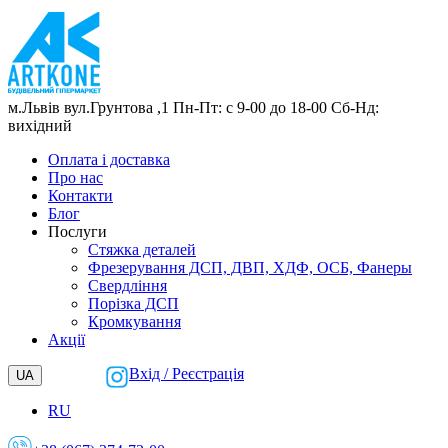
м.Львів
вул.Грунтова ,1
Пн-Пт: с 9-00 до 18-00
Сб-Нд:
вихідний
Оплата і доставка
Про нас
Контакти
Блог
Послуги
Cтяжка деталей
Фрезерування ДСП, ДВП, ХДФ, ОСБ, Фанеры
Свердління
Порізка ДСП
Кромкування
Акції
Вхід / Реєстрація
UA
RU