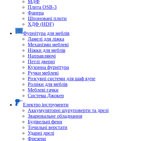
МДФ
Плита OSB-3
Фанера
Шпоновані плити
ХДФ (HDF)
Фурнітура для меблів
Ламелі для ліжка
Механізми меблеві
Ніжки для меблів
Направляючі
Петлі дверні
Кухонна фурнітура
Ручки меблеві
Розсувні системи для шаф купе
Ролики для меблів
Меблеві гачки
Система Джокер
Електро інструменти
Аккумуляторні шуруповерти та дрелі
Зварювальне обладнання
Будівельні фени
Точильні верстати
Ударні дрелі
Фрезери