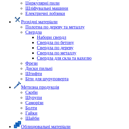
Циркулярні пили
Шліфувальні машини
Електричні лобзики
Розхідні матеріали
Полотна по дереву та металлу
Свердла
Набори свердл
Свердла по бетону
Свердла по дереву
Свердла по металлу
Свердла для скла та кахелю
Фрези
Диски пильні
Штифти
Біти для шуруповерта
Метизна продукція
Скоби
Шурупи
Саморізи
Болти
Гайки
Шайби
Облицювальні матеріали