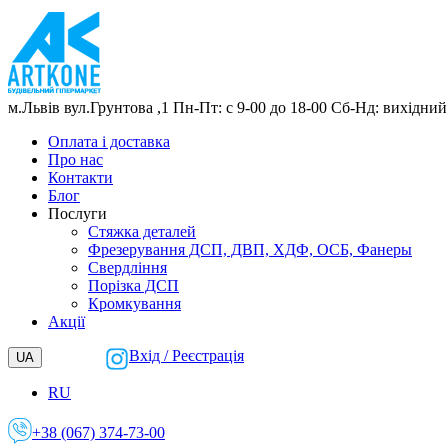
м.Львів
вул.Грунтова ,1
Пн-Пт: с 9-00 до 18-00
Сб-Нд: вихідний
Оплата і доставка
Про нас
Контакти
Блог
Послуги
Cтяжка деталей
Фрезерування ДСП, ДВП, ХДФ, ОСБ, Фанеры
Свердління
Порізка ДСП
Кромкування
Акції
Вхід / Реєстрація
UA
RU
+38 (067) 374-73-00