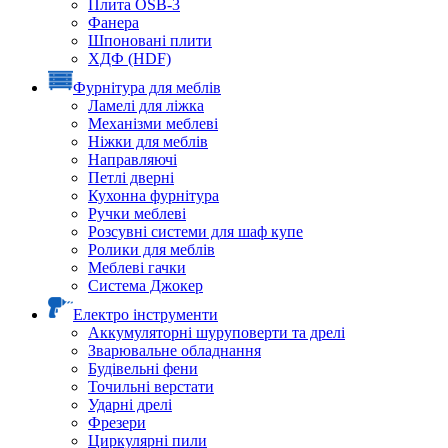
Плита OSB-3
Фанера
Шпоновані плити
ХДФ (HDF)
Фурнітура для меблів
Ламелі для ліжка
Механізми меблеві
Ніжки для меблів
Направляючі
Петлі дверні
Кухонна фурнітура
Ручки меблеві
Розсувні системи для шаф купе
Ролики для меблів
Меблеві гачки
Система Джокер
Електро інструменти
Аккумуляторні шуруповерти та дрелі
Зварювальне обладнання
Будівельні фени
Точильні верстати
Ударні дрелі
Фрезери
Циркулярні пили