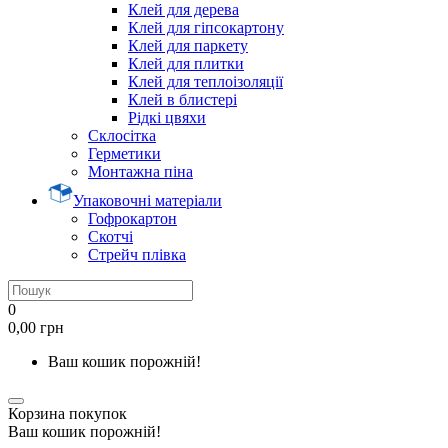
Клей для дерева
Клей для гіпсокартону
Клей для паркету
Клей для плитки
Клей для теплоізоляції
Клей в блистері
Рідкі цвяхи
Склосітка
Герметики
Монтажна піна
Упаковочні матеріали
Гофрокартон
Скотчі
Стрейч плівка
0
0,00 грн
Ваш кошик порожній!
Корзина покупок
Ваш кошик порожній!