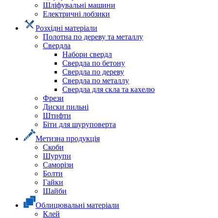
Шліфувальні машини
Електричні лобзики
Розхідні матеріали
Полотна по дереву та металлу
Свердла
Набори свердл
Свердла по бетону
Свердла по дереву
Свердла по металлу
Свердла для скла та кахелю
Фрези
Диски пильні
Штифти
Біти для шуруповерта
Метизна продукція
Скоби
Шурупи
Саморізи
Болти
Гайки
Шайби
Облицювальні матеріали
Клей