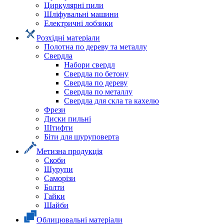
Циркулярні пили
Шліфувальні машини
Електричні лобзики
Розхідні матеріали
Полотна по дереву та металлу
Свердла
Набори свердл
Свердла по бетону
Свердла по дереву
Свердла по металлу
Свердла для скла та кахелю
Фрези
Диски пильні
Штифти
Біти для шуруповерта
Метизна продукція
Скоби
Шурупи
Саморізи
Болти
Гайки
Шайби
Облицювальні матеріали