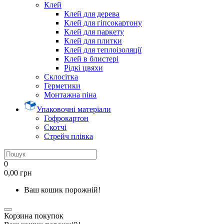
Клей
Клей для дерева
Клей для гіпсокартону
Клей для паркету
Клей для плитки
Клей для теплоізоляції
Клей в блистері
Рідкі цвяхи
Склосітка
Герметики
Монтажна піна
Упаковочні матеріали
Гофрокартон
Скотчі
Стрейч плівка
0
0,00 грн
Ваш кошик порожній!
Корзина покупок