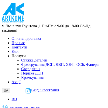
м.Львів
вул.Грунтова ,1
Пн-Пт: с 9-00 до 18-00
Сб-Нд:
вихідний
Оплата і доставка
Про нас
Контакти
Блог
Послуги
Cтяжка деталей
Фрезерування ДСП, ДВП, ХДФ, ОСБ, Фанеры
Свердління
Порізка ДСП
Кромкування
Акції
Вхід / Реєстрація
UA
RU