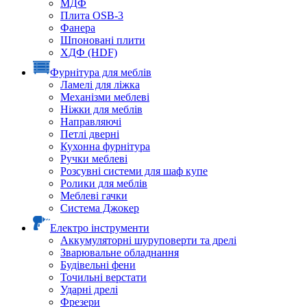
МДФ
Плита OSB-3
Фанера
Шпоновані плити
ХДФ (HDF)
Фурнітура для меблів
Ламелі для ліжка
Механізми меблеві
Ніжки для меблів
Направляючі
Петлі дверні
Кухонна фурнітура
Ручки меблеві
Розсувні системи для шаф купе
Ролики для меблів
Меблеві гачки
Система Джокер
Електро інструменти
Аккумуляторні шуруповерти та дрелі
Зварювальне обладнання
Будівельні фени
Точильні верстати
Ударні дрелі
Фрезери