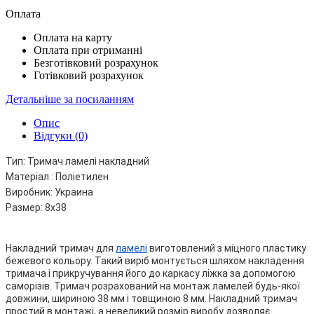
Оплата
Оплата на карту
Оплата при отриманні
Безготівковий розрахунок
Готівковий розрахунок
Детальніше за посиланням
Опис
Відгуки (0)
Тип: Тримач ламелі накладний
Матеріал : Поліетилен
Виробник: Украина
Размер: 8х38
Накладний тримач для 
ламелі
 виготовлений з міцного пластику 
бежевого кольору. Такий виріб монтується шляхом накладення 
тримача і прикручування його до каркасу ліжка за допомогою 
саморізів. Тримач розрахований на монтаж ламелей будь-якої 
довжини, шириною 38 мм і товщиною 8 мм. Накладний тримач 
простий в монтажі, а невеликий розмір виробу дозволяє 