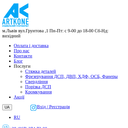
м.Львів
вул.Грунтова ,1
Пн-Пт: с 9-00 до 18-00
Сб-Нд:
вихідний
Оплата і доставка
Про нас
Контакти
Блог
Послуги
Cтяжка деталей
Фрезерування ДСП, ДВП, ХДФ, ОСБ, Фанеры
Свердління
Порізка ДСП
Кромкування
Акції
Вхід / Реєстрація
UA
RU