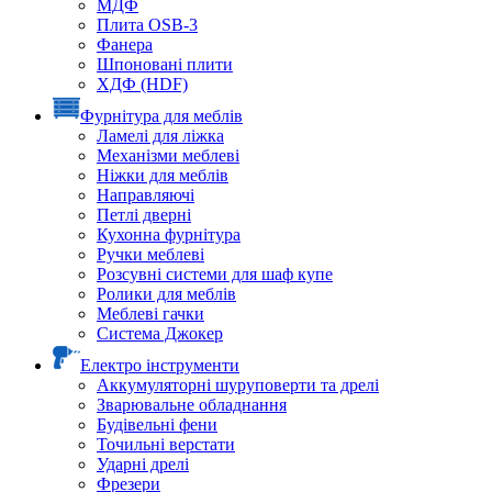
МДФ
Плита OSB-3
Фанера
Шпоновані плити
ХДФ (HDF)
Фурнітура для меблів
Ламелі для ліжка
Механізми меблеві
Ніжки для меблів
Направляючі
Петлі дверні
Кухонна фурнітура
Ручки меблеві
Розсувні системи для шаф купе
Ролики для меблів
Меблеві гачки
Система Джокер
Електро інструменти
Аккумуляторні шуруповерти та дрелі
Зварювальне обладнання
Будівельні фени
Точильні верстати
Ударні дрелі
Фрезери