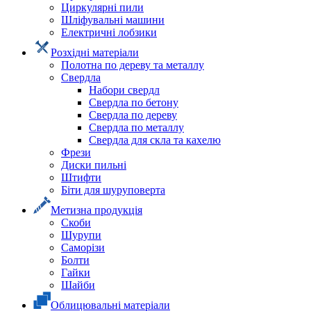
Циркулярні пили
Шліфувальні машини
Електричні лобзики
Розхідні матеріали
Полотна по дереву та металлу
Свердла
Набори свердл
Свердла по бетону
Свердла по дереву
Свердла по металлу
Свердла для скла та кахелю
Фрези
Диски пильні
Штифти
Біти для шуруповерта
Метизна продукція
Скоби
Шурупи
Саморізи
Болти
Гайки
Шайби
Облицювальні матеріали