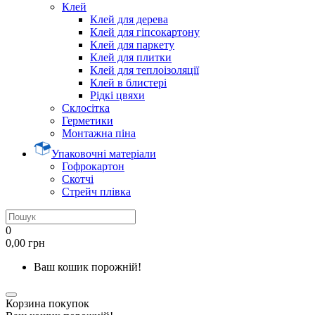
Клей
Клей для дерева
Клей для гіпсокартону
Клей для паркету
Клей для плитки
Клей для теплоізоляції
Клей в блистері
Рідкі цвяхи
Склосітка
Герметики
Монтажна піна
Упаковочні матеріали
Гофрокартон
Скотчі
Стрейч плівка
0
0,00 грн
Ваш кошик порожній!
Корзина покупок