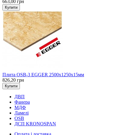
663,00 грн
Купити
Плита OSB-3 EGGER 2500х1250х15мм
826,20 грн
Купити
ДВП
Фанера
МДФ
Ламелі
OSB
ДСП KRONOSPAN
Оплата і доставка