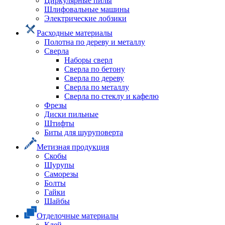
Циркулярные пилы
Шлифовальные машины
Электрические лобзики
Расходные материалы
Полотна по дереву и металлу
Сверла
Наборы сверл
Сверла по бетону
Сверла по дереву
Сверла по металлу
Сверла по стеклу и кафелю
Фрезы
Диски пильные
Штифты
Биты для шуруповерта
Метизная продукция
Скобы
Шурупы
Саморезы
Болты
Гайки
Шайбы
Отделочные материалы
Клей