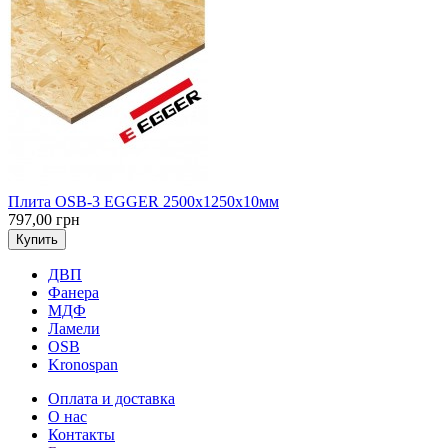
Плита OSB-3 EGGER 2500х1250х10мм
797,00 грн
Купить
ДВП
Фанера
МДФ
Ламели
OSB
Kronospan
Оплата и доставка
О нас
Контакты