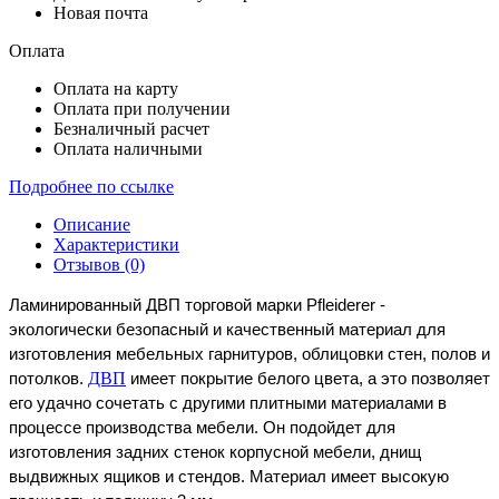
Новая почта
Оплата
Оплата на карту
Оплата при получении
Безналичный расчет
Оплата наличными
Подробнее по ссылке
Описание
Характеристики
Отзывов (0)
Ламинированный
ДВП
торговой
марки
Pfleiderer
 - 
экологически
безопасный
и
качественный
материал
для
изготовления
мебельных
гарнитуров
, 
облицовки
стен
, 
полов
и
ДВП
потолков
. 
имеет
покрытие
белого
цвета
, 
а
это
позволяет
его
удачно
сочетать
с
другими
плитными
материалами
в
процессе
производства
мебели
. 
Он
подойдет
для
изготовления
задних
стенок
корпусной
мебели
, 
днищ
выдвижных
ящиков
и
стендов
. 
Материал
имеет
высокую