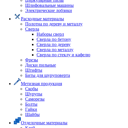
Циркулярные пилы
Шлифовальные машины
Электрические лобзики
Расходные материалы
Полотна по дереву и металлу
Сверла
Наборы сверл
Сверла по бетону
Сверла по дереву
Сверла по металлу
Сверла по стеклу и кафелю
Фрезы
Диски пильные
Штифты
Биты для шуруповерта
Метизная продукция
Скобы
Шурупы
Саморезы
Болты
Гайки
Шайбы
Отделочные материалы
Клей