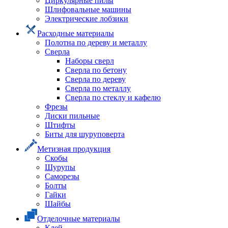
Циркулярные пилы
Шлифовальные машины
Электрические лобзики
Расходные материалы
Полотна по дереву и металлу
Сверла
Наборы сверл
Сверла по бетону
Сверла по дереву
Сверла по металлу
Сверла по стеклу и кафелю
Фрезы
Диски пильные
Штифты
Биты для шуруповерта
Метизная продукция
Скобы
Шурупы
Саморезы
Болты
Гайки
Шайбы
Отделочные материалы
Клей