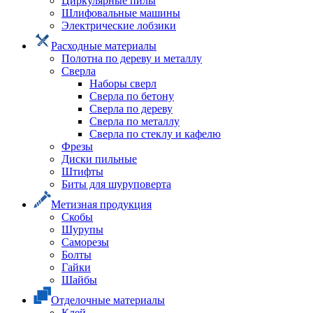
Циркулярные пилы
Шлифовальные машины
Электрические лобзики
Расходные материалы
Полотна по дереву и металлу
Сверла
Наборы сверл
Сверла по бетону
Сверла по дереву
Сверла по металлу
Сверла по стеклу и кафелю
Фрезы
Диски пильные
Штифты
Биты для шуруповерта
Метизная продукция
Скобы
Шурупы
Саморезы
Болты
Гайки
Шайбы
Отделочные материалы
Клей