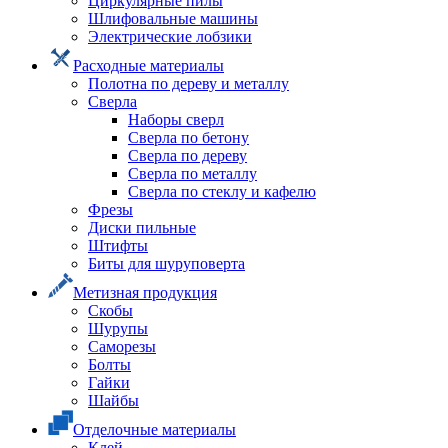
Циркулярные пилы
Шлифовальные машины
Электрические лобзики
Расходные материалы
Полотна по дереву и металлу
Сверла
Наборы сверл
Сверла по бетону
Сверла по дереву
Сверла по металлу
Сверла по стеклу и кафелю
Фрезы
Диски пильные
Штифты
Биты для шуруповерта
Метизная продукция
Скобы
Шурупы
Саморезы
Болты
Гайки
Шайбы
Отделочные материалы
Клей