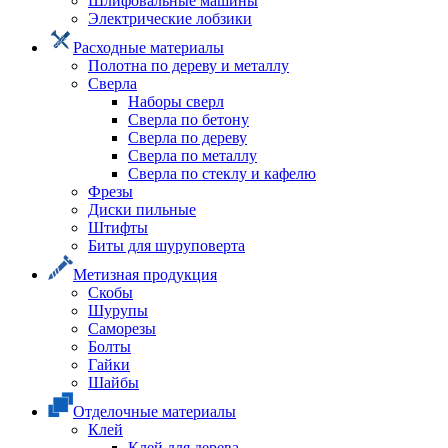
Шлифовальные машины
Электрические лобзики
Расходные материалы
Полотна по дереву и металлу
Сверла
Наборы сверл
Сверла по бетону
Сверла по дереву
Сверла по металлу
Сверла по стеклу и кафелю
Фрезы
Диски пильные
Штифты
Биты для шуруповерта
Метизная продукция
Скобы
Шурупы
Саморезы
Болты
Гайки
Шайбы
Отделочные материалы
Клей
Клей для дерева