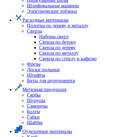
Циркулярные пилы
Шлифовальные машины
Электрические лобзики
Расходные материалы
Полотна по дереву и металлу
Сверла
Наборы сверл
Сверла по бетону
Сверла по дереву
Сверла по металлу
Сверла по стеклу и кафелю
Фрезы
Диски пильные
Штифты
Биты для шуруповерта
Метизная продукция
Скобы
Шурупы
Саморезы
Болты
Гайки
Шайбы
Отделочные материалы
Клей