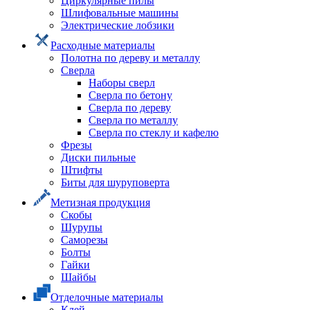
Циркулярные пилы
Шлифовальные машины
Электрические лобзики
Расходные материалы
Полотна по дереву и металлу
Сверла
Наборы сверл
Сверла по бетону
Сверла по дереву
Сверла по металлу
Сверла по стеклу и кафелю
Фрезы
Диски пильные
Штифты
Биты для шуруповерта
Метизная продукция
Скобы
Шурупы
Саморезы
Болты
Гайки
Шайбы
Отделочные материалы
Клей