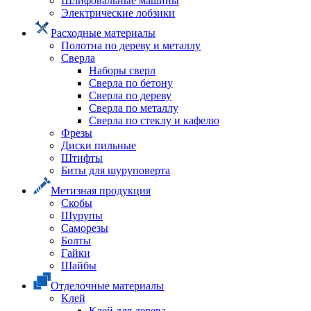
Шлифовальные машины
Электрические лобзики
Расходные материалы
Полотна по дереву и металлу
Сверла
Наборы сверл
Сверла по бетону
Сверла по дереву
Сверла по металлу
Сверла по стеклу и кафелю
Фрезы
Диски пильные
Штифты
Биты для шуруповерта
Метизная продукция
Скобы
Шурупы
Саморезы
Болты
Гайки
Шайбы
Отделочные материалы
Клей
Клей для дерева