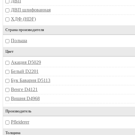
ДВП
ДВП шлифованная
ХДФ (HDF)
Страна производителя
Польша
Цвет
Акация D5029
Белый D2201
Бук Бавария D5113
Венге D4121
Вишня D4968
Дуб Латте D4370
Производитель
Дуб Сонома D4136
Pfleiderer
Дуб Сонома Трюфель D4131
Толщина
Клен D5703