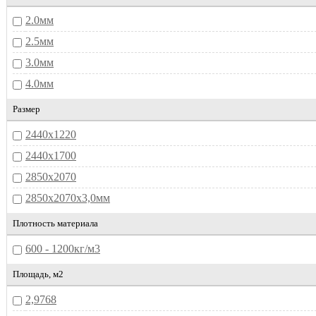
Ольха D4647
2.0мм
Орех
2.5мм
Сонома Шоколад D4133
3.0мм
Черный D2300
4.0мм
Размер
2440x1220
2440x1700
2850х2070
2850х2070х3,0мм
Плотность материала
600 - 1200кг/м3
Площадь, м2
2,9768