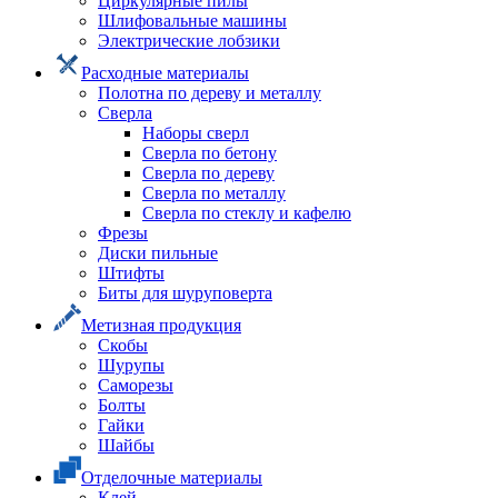
Циркулярные пилы
Шлифовальные машины
Электрические лобзики
Расходные материалы
Полотна по дереву и металлу
Сверла
Наборы сверл
Сверла по бетону
Сверла по дереву
Сверла по металлу
Сверла по стеклу и кафелю
Фрезы
Диски пильные
Штифты
Биты для шуруповерта
Метизная продукция
Скобы
Шурупы
Саморезы
Болты
Гайки
Шайбы
Отделочные материалы
Клей