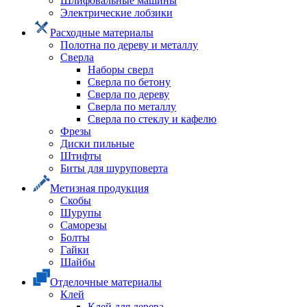
Шлифовальные машины
Электрические лобзики
Расходные материалы
Полотна по дереву и металлу
Сверла
Наборы сверл
Сверла по бетону
Сверла по дереву
Сверла по металлу
Сверла по стеклу и кафелю
Фрезы
Диски пильные
Штифты
Биты для шуруповерта
Метизная продукция
Скобы
Шурупы
Саморезы
Болты
Гайки
Шайбы
Отделочные материалы
Клей
Клей для дерева