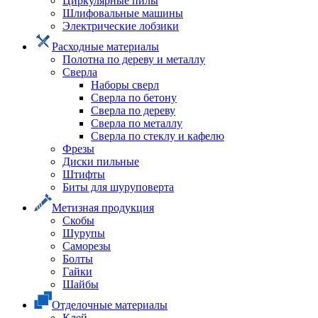
Циркулярные пилы
Шлифовальные машины
Электрические лобзики
Расходные материалы
Полотна по дереву и металлу
Сверла
Наборы сверл
Сверла по бетону
Сверла по дереву
Сверла по металлу
Сверла по стеклу и кафелю
Фрезы
Диски пильные
Штифты
Биты для шуруповерта
Метизная продукция
Скобы
Шурупы
Саморезы
Болты
Гайки
Шайбы
Отделочные материалы
Клей