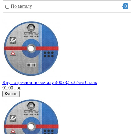
По металу
0
Круг отрезной по металу 400x3,5x32мм Сталь
91,00 грн
Купить