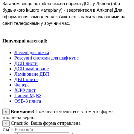
Загалом, якщо потрібна якісна порізка ДСП у Львові (або 
будь-якого іншого матеріалу) - звертайтеся в Artkone! Для 
оформлення замовлення зв'яжіться з нами за вказаними на 
сайті телефонами у зручний час.
Популярні категорії:
Ламелі для ліжка
Розсувні системи для шаф купе
ДСП листи
ДСП ламіноване
Ламіноване ДВП
ДВП плита
Фанера
ХДФ лист
Панелі МДФ
OSB-3 плита
Внимание!
Пожалуста убедитесь в том что форма
×
зполнена верно.
Спасибо, Ваша форма отправлена.
×
Им`я