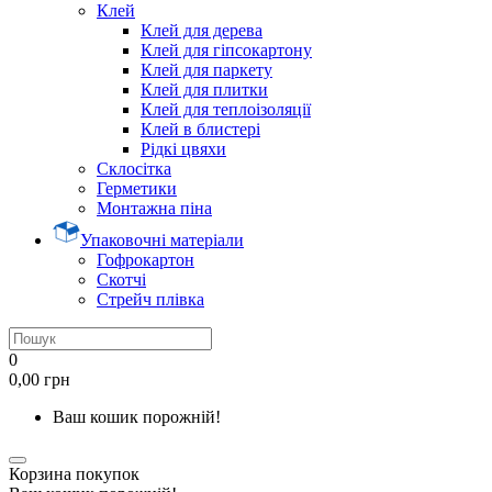
Клей
Клей для дерева
Клей для гіпсокартону
Клей для паркету
Клей для плитки
Клей для теплоізоляції
Клей в блистері
Рідкі цвяхи
Склосітка
Герметики
Монтажна піна
Упаковочні матеріали
Гофрокартон
Скотчі
Стрейч плівка
0
0,00 грн
Ваш кошик порожній!
Корзина покупок