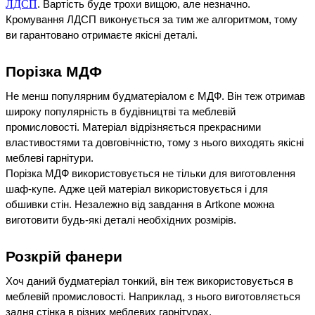
ЛДСП
. Вартість буде трохи вищою, але незначно. 
Кромування ЛДСП виконується за тим же алгоритмом, тому 
ви гарантовано отримаєте якісні деталі.
Порізка МДФ
Не менш популярним будматеріалом є МДФ. Він теж отримав 
широку популярність в будівництві та меблевій 
промисловості. Матеріал відрізняється прекрасними 
властивостями та довговічністю, тому з нього виходять якісні 
меблеві гарнітури.
Порізка МДФ використовується не тільки для виготовлення 
шаф-купе. Адже цей матеріал використовується і для 
обшивки стін. Незалежно від завдання в Artkone можна 
виготовити будь-які деталі необхідних розмірів.
Розкрій фанери
Хоч даний будматеріал тонкий, він теж використовується в 
меблевій промисловості. Наприклад, з нього виготовляється 
задня стінка в різних меблевих гарнітурах.