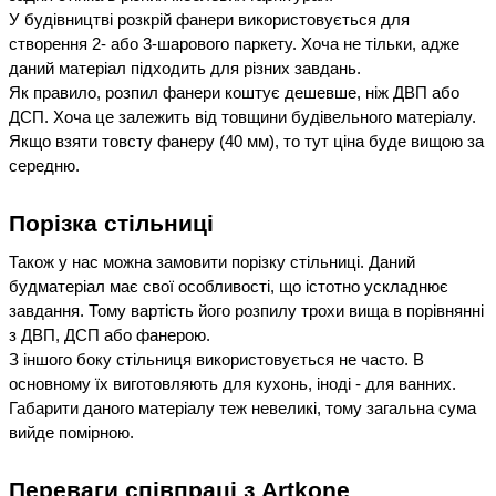
У будівництві розкрій фанери використовується для 
створення 2- або 3-шарового паркету. Хоча не тільки, адже 
даний матеріал підходить для різних завдань.
Як правило, розпил фанери коштує дешевше, ніж ДВП або 
ДСП. Хоча це залежить від товщини будівельного матеріалу. 
Якщо взяти товсту фанеру (40 мм), то тут ціна буде вищою за 
середню.
Порізка стільниці
Також у нас можна замовити порізку стільниці. Даний 
будматеріал має свої особливості, що істотно ускладнює 
завдання. Тому вартість його розпилу трохи вища в порівнянні 
з ДВП, ДСП або фанерою.
З іншого боку стільниця використовується не часто. В 
основному їх виготовляють для кухонь, іноді - для ванних. 
Габарити даного матеріалу теж невеликі, тому загальна сума 
вийде помірною.
Переваги співпраці з Artkone