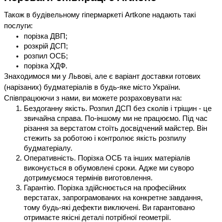
Також в будівельному гіпермаркеті Artkone надають такі 
послуги:
порізка ДВП;
розкрій ДСП;
розпил ОСБ;
порізка ХДФ.
Знаходимося ми у Львові, але є варіант доставки готових 
(нарізаних) будматеріалів в будь-яке місто України.
Співпрацюючи з нами, ви можете розраховувати на:
Бездоганну якість. Розпил ДСП без сколів і тріщин - це 
звичайна справа. По-іншому ми не працюємо. Під час 
різання за верстатом стоїть досвідчений майстер. Він 
стежить за роботою і контролює якість розпилу 
будматеріалу.
Оперативність. Порізка ОСБ та інших матеріалів 
виконується в обумовлені сроки. Адже ми суворо 
дотримуємося термінів виготовлення.
Гарантію. Порізка здійснюється на професійних 
верстатах, запрограмованих на конкретне завдання, 
тому будь-які дефекти виключені. Ви гарантовано 
отримаєте якісні деталі потрібної геометрії.