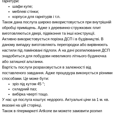
гарнітури:
шафи купе;
меблеві стінки;
корпуси для гарнітурів і т.п.
Також дана послуга широко використовується при внутрішній 
обробці приміщень. Адже з деревинно-стружкових плит 
виготовляються двері, підвіконня та інші конструкції.
Активно використовується порізка ДСП і в будівництві. В 
даному випадку виготовляють перегородки або вирівнюють 
настили під ламіновані підлоги. А на дачі розпилювання ДСП 
знадобиться для побудови невеликого літнього будиночка 
або затишної альтанки.
Вартість послуги розраховується в залежності від 
поставленого завдання. Адже процедура виконується різними 
способами. Це може бути:
зріз під кутом 45 °;
складний паз;
вибірка чверті тощо.
У нас ця послуга коштує недорого. Актуальні ціни за 1 м. кв. 
вказані на цій сторінці.
Також в гіпермаркеті Artkone ви можете замовити розпил 