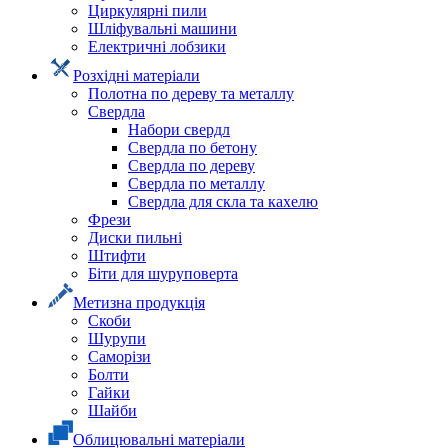
Циркулярні пили
Шліфувальні машини
Електричні лобзики
Розхідні матеріали
Полотна по дереву та металлу
Свердла
Набори свердл
Свердла по бетону
Свердла по дереву
Свердла по металлу
Свердла для скла та кахелю
Фрези
Диски пильні
Штифти
Біти для шуруповерта
Метизна продукція
Скоби
Шурупи
Саморізи
Болти
Гайки
Шайби
Облицювальні матеріали