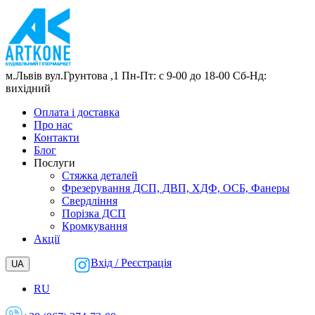
м.Львів
вул.Грунтова ,1
Пн-Пт: с 9-00 до 18-00
Сб-Нд:
вихідний
Оплата і доставка
Про нас
Контакти
Блог
Послуги
Cтяжка деталей
Фрезерування ДСП, ДВП, ХДФ, ОСБ, Фанеры
Свердління
Порізка ДСП
Кромкування
Акції
Вхід / Реєстрація
UA
RU