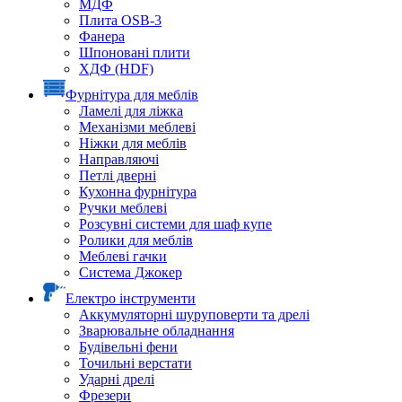
МДФ
Плита OSB-3
Фанера
Шпоновані плити
ХДФ (HDF)
Фурнітура для меблів
Ламелі для ліжка
Механізми меблеві
Ніжки для меблів
Направляючі
Петлі дверні
Кухонна фурнітура
Ручки меблеві
Розсувні системи для шаф купе
Ролики для меблів
Меблеві гачки
Система Джокер
Електро інструменти
Аккумуляторні шуруповерти та дрелі
Зварювальне обладнання
Будівельні фени
Точильні верстати
Ударні дрелі
Фрезери