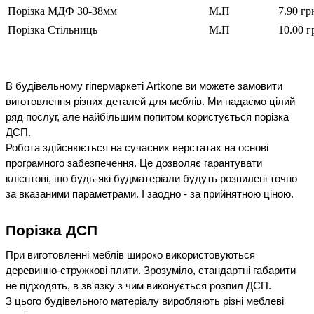
Порізка МДФ 30-38мм
М.П
7.90 гр
Порізка Стільниць
М.П
10.00 г
В будівельному гіпермаркеті Artkone ви можете замовити 
виготовлення різних деталей для меблів. Ми надаємо цілий 
ряд послуг, але найбільшим попитом користується порізка 
ДСП.
Робота здійснюється на сучасних верстатах на основі 
програмного забезпечення. Це дозволяє гарантувати 
клієнтові, що будь-які будматеріали будуть розпилені точно 
за вказаними параметрами. І заодно - за прийнятною ціною.
Порізка ДСП
При виготовленні меблів широко використовуються 
деревинно-стружкові плити. Зрозуміло, стандартні габарити 
не підходять, в зв'язку з чим виконується розпил ДСП.
З цього будівельного матеріалу виробляють різні меблеві 